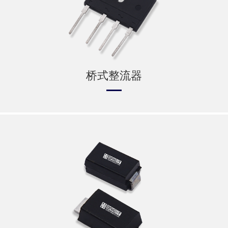
桥式整流器