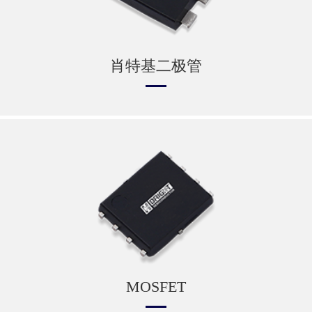
肖特基二极管
MOSFET